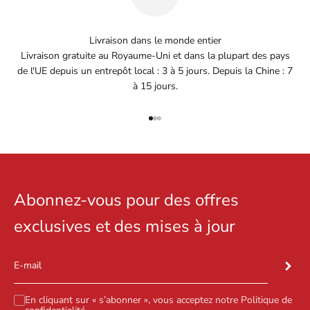
Livraison dans le monde entier
Livraison gratuite au Royaume-Uni et dans la plupart des pays
de l'UE depuis un entrepôt local : 3 à 5 jours. Depuis la Chine : 7
à 15 jours.
Aller à l'élément 1
Aller à l'élément 2
Aller à l'élément 3
Abonnez-vous pour des offres
exclusives et des mises à jour
S'inscri
E-mail
En cliquant sur « s’abonner », vous acceptez notre
Politique de