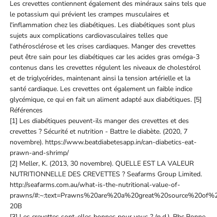
Les crevettes contiennent également des minéraux sains tels que
le potassium qui prévient les crampes musculaires et
l'inflammation chez les diabétiques. Les diabétiques sont plus
sujets aux complications cardiovasculaires telles que
l'athérosclérose et les crises cardiaques. Manger des crevettes
peut être sain pour les diabétiques car les acides gras oméga-3
contenus dans les crevettes régulent les niveaux de cholestérol
et de triglycérides, maintenant ainsi la tension artérielle et la
santé cardiaque. Les crevettes ont également un faible indice
glycémique, ce qui en fait un aliment adapté aux diabétiques. [5]
Références
[1] Les diabétiques peuvent-ils manger des crevettes et des
crevettes ? Sécurité et nutrition - Battre le diabète. (2020, 7
novembre). https://www.beatdiabetesapp.in/can-diabetics-eat-
prawn-and-shrimp/
[2] Meller, K. (2013, 30 novembre). QUELLE EST LA VALEUR
NUTRITIONNELLE DES CREVETTES ? Seafarms Group Limited.
http://seafarms.com.au/what-is-the-nutritional-value-of-
prawns/#:~:text=Prawns%20are%20a%20great%20source%20o
20B
[3] Les crevettes sont-elles bonnes pour vous ? (n.d.). Bbc Bonne