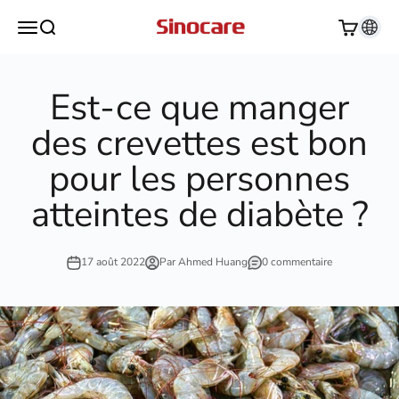
Passer au contenu
Sinocare
Ouvrir la navigation
Ouvrir la recherche
Voir le pan
Est-ce que manger
des crevettes est bon
pour les personnes
atteintes de diabète ?
17 août 2022
Par Ahmed Huang
0 commentaire