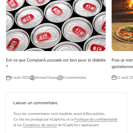
Puis-je man
Est-ce que Complan/Lucozade est bon pour le diabète
gestationne
?
22 août 2
8 août 2022
Ahmed Huang
0 commentaire
Laisser un commentaire
Tous les commentaires sont modérés avant d'être publiés.
Ce site est protégé par hCaptcha, et la
Politique de confidentialité
et les
Conditions de service
de hCaptcha s’appliquent.