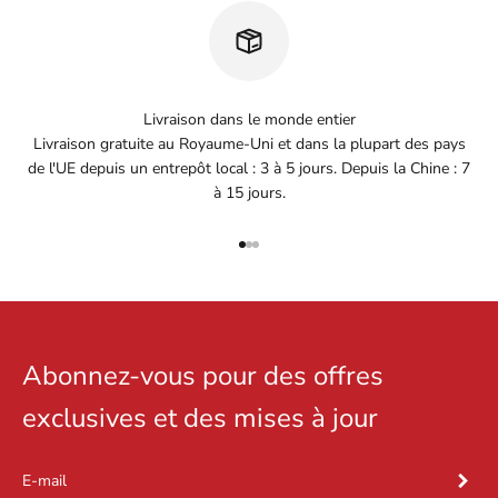
Livraison dans le monde entier
Livraison gratuite au Royaume-Uni et dans la plupart des pays
de l'UE depuis un entrepôt local : 3 à 5 jours. Depuis la Chine : 7
à 15 jours.
Aller à l'élément 1
Aller à l'élément 2
Aller à l'élément 3
Abonnez-vous pour des offres
exclusives et des mises à jour
S'inscri
E-mail