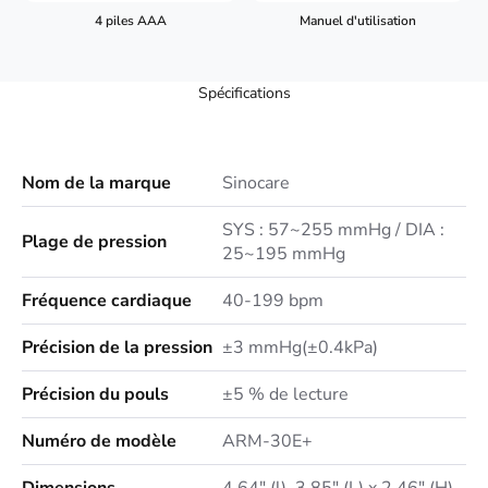
4 piles AAA
Manuel d'utilisation
Spécifications
Nom de la marque
Sinocare
SYS : 57~255 mmHg / DIA :
Plage de pression
25~195 mmHg
Fréquence cardiaque
40-199 bpm
Précision de la pression
±3 mmHg(±0.4kPa)
Précision du pouls
±5 % de lecture
Numéro de modèle
ARM-30E+
Dimensions
4,64" (l), 3,85" (L) x 2,46" (H)