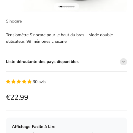
Aller à l'élément 1
Aller à l'élément 2
Aller à l'élément 3
Aller à l'élément 4
Aller à l'élément 5
Aller à l'élément 6
Aller à l'élément 7
Aller à l'élément 8
Aller à l'élément 9
Sinocare
Tensiomètre Sinocare pour le haut du bras - Mode double
utilisateur, 99 mémoires chacune
Liste déroulante des pays disponibles
30 avis
Prix de vente
€22,99
Affichage Facile à Lire