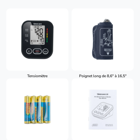
Tensiomètre
Poignet long de 8,6" à 16,5"