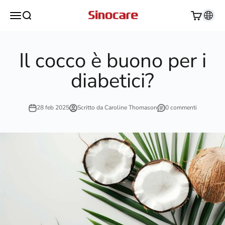
Vai al contenuto
Sinocare
Apri il menu di navigazione
Mostra il menu di ricerca
Mostra il c
Il cocco è buono per i
diabetici?
28 feb 2025
Scritto da Caroline Thomason
0 commenti