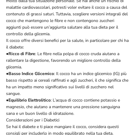
molto dalla tua situazione personale. Se hai anche un rischio di
malattie cardiovascolari, potresti voler evitare il cocco a causa del
contenuto di grassi saturi. Tuttavia, scegliere versioni integrali del
cocco che mantengono le fibre e non contengono zuccheri
aggiunti può essere un’aggiunta salutare alla tua dieta per il
controllo della glicemia.
Il cocco offre diversi benefici per la salute, in particolare per chi ha
il diabete:
●
Ricco di Fibre
: Le fibre nella polpa di cocco cruda aiutano a
rallentare la digestione, favorendo un migliore controllo della
glicemia.
●
Basso Indice Glicemico
: Il cocco ha un indice glicemico (IG) più
basso rispetto ai cereali raffinati e agli zuccheri, il che significa che
ha un impatto meno significativo sui livelli di zucchero nel
sangue.
●
Equilibrio Elettrolitico
: L’acqua di cocco contiene potassio e
magnesio, che aiutano a mantenere una pressione sanguigna
sana e un buon livello di idratazione.
Considerazioni per i Diabetici
Se hai il diabete e ti piace mangiare il cocco, considera questi
consigli per includerlo in modo equilibrato nella tua dieta.