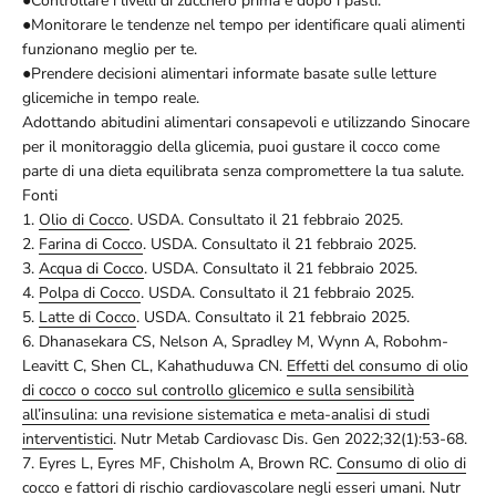
●Controllare i livelli di zucchero prima e dopo i pasti.
●Monitorare le tendenze nel tempo per identificare quali alimenti
funzionano meglio per te.
●Prendere decisioni alimentari informate basate sulle letture
glicemiche in tempo reale.
Adottando abitudini alimentari consapevoli e utilizzando Sinocare
per il monitoraggio della glicemia, puoi gustare il cocco come
parte di una dieta equilibrata senza compromettere la tua salute.
Fonti
1.
Olio di Cocco
. USDA. Consultato il 21 febbraio 2025.
2.
Farina di Cocco
. USDA. Consultato il 21 febbraio 2025.
3.
Acqua di Cocco
. USDA. Consultato il 21 febbraio 2025.
4.
Polpa di Cocco
. USDA. Consultato il 21 febbraio 2025.
5.
Latte di Cocco
. USDA. Consultato il 21 febbraio 2025.
6. Dhanasekara CS, Nelson A, Spradley M, Wynn A, Robohm-
Leavitt C, Shen CL, Kahathuduwa CN.
Effetti del consumo di olio
di cocco o cocco sul controllo glicemico e sulla sensibilità
all’insulina: una revisione sistematica e meta-analisi di studi
interventistici
. Nutr Metab Cardiovasc Dis. Gen 2022;32(1):53-68.
7. Eyres L, Eyres MF, Chisholm A, Brown RC.
Consumo di olio di
cocco e fattori di rischio cardiovascolare negli esseri umani
. Nutr