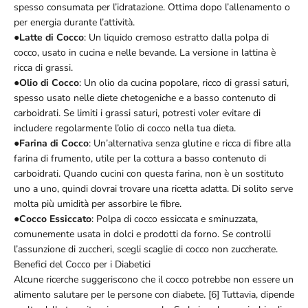
spesso consumata per l’idratazione. Ottima dopo l’allenamento o
per energia durante l’attività.
●
Latte di Cocco
: Un liquido cremoso estratto dalla polpa di
cocco, usato in cucina e nelle bevande. La versione in lattina è
ricca di grassi.
●
Olio di Cocco
: Un olio da cucina popolare, ricco di grassi saturi,
spesso usato nelle diete chetogeniche e a basso contenuto di
carboidrati. Se limiti i grassi saturi, potresti voler evitare di
includere regolarmente l’olio di cocco nella tua dieta.
●
Farina di Cocco
: Un’alternativa senza glutine e ricca di fibre alla
farina di frumento, utile per la cottura a basso contenuto di
carboidrati. Quando cucini con questa farina, non è un sostituto
uno a uno, quindi dovrai trovare una ricetta adatta. Di solito serve
molta più umidità per assorbire le fibre.
●
Cocco Essiccato
: Polpa di cocco essiccata e sminuzzata,
comunemente usata in dolci e prodotti da forno. Se controlli
l’assunzione di zuccheri, scegli scaglie di cocco non zuccherate.
Benefici del Cocco per i Diabetici
Alcune ricerche suggeriscono che il cocco potrebbe non essere un
alimento salutare per le persone con diabete. [6] Tuttavia, dipende