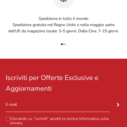
Spedizione in tutto il mondo
Spedizione gratuita nel Regno Unito e nella maggior parte
dell'UE da magazzino locale: 3–5 giorni. Dalla Cina: 7–15 giorni.
Vai all'articolo 1
Vai all'articolo 2
Vai all'articolo 3
Iscriviti per Offerte Esclusive e
Aggiornamenti
Iscrivit
E-mail
Cliccando su “iscriviti” accetti la nostra
Informativa sulla
privacy
.