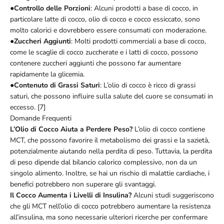
●
Controllo delle Porzioni
: Alcuni prodotti a base di cocco, in
particolare latte di cocco, olio di cocco e cocco essiccato, sono
molto calorici e dovrebbero essere consumati con moderazione.
●
Zuccheri Aggiunti
: Molti prodotti commerciali a base di cocco,
come le scaglie di cocco zuccherate e i latti di cocco, possono
contenere zuccheri aggiunti che possono far aumentare
rapidamente la glicemia.
●
Contenuto di Grassi Saturi
: L’olio di cocco è ricco di grassi
saturi, che possono influire sulla salute del cuore se consumati in
eccesso. [7]
Domande Frequenti
L’Olio di Cocco Aiuta a Perdere Peso?
L’olio di cocco contiene
MCT, che possono favorire il metabolismo dei grassi e la sazietà,
potenzialmente aiutando nella perdita di peso. Tuttavia, la perdita
di peso dipende dal bilancio calorico complessivo, non da un
singolo alimento. Inoltre, se hai un rischio di malattie cardiache, i
benefici potrebbero non superare gli svantaggi.
Il Cocco Aumenta i Livelli di Insulina?
Alcuni studi suggeriscono
che gli MCT nell’olio di cocco potrebbero aumentare la resistenza
all’insulina, ma sono necessarie ulteriori ricerche per confermare