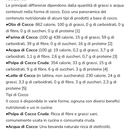
Le principali differenze dipendono dalla quantità di grassi o acqua
contenuti nella forma di cocco. Ecco una panoramica del
contenuto nutrizionale di alcuni tipi di prodotti a base di cocco.
●
Olio di Cocco
: 862 calorie, 100 g di grassi, 0 g di carboidrati, 0 g
di fibre, 0 g di zuccheri, 0 g di proteine [1]
●
Farina di Cocco
: (100 g) 438 calorie, 15 g di grassi, 59 g di
carboidrati, 39 g di fibre, 0 g di zuccheri, 16 g di proteine [2]
●
Acqua di Cocco
(100 g): 19 calorie, 0,2 g di grassi, 3,7 g di
carboidrati, 1,1 g di fibre, 2,6 g di zuccheri, 0,7 g di proteine [3]
●
Polpa di Cocco Cruda
: 354 calorie, 33 g di grassi, 15 g di
carboidrati, 9 g di fibre, 6 g di zuccheri, 3 g di proteine [4]
●
Latte di Cocco
(in lattina, non zuccherato): 230 calorie, 24 g di
grassi, 3,3 g di carboidrati, 0 g di fibre, 3 g di zuccheri, 2,3 g di
proteine [5]
Tipi di Cocco
Il cocco è disponibile in varie forme, ognuna con diversi benefici
nutrizionali e usi in cucina:
●
Polpa di Cocco Cruda
: Ricca di fibre e grassi sani,
comunemente usata in cucina o consumata cruda.
●
Acqua di Cocco
: Una bevanda naturale ricca di elettroliti,