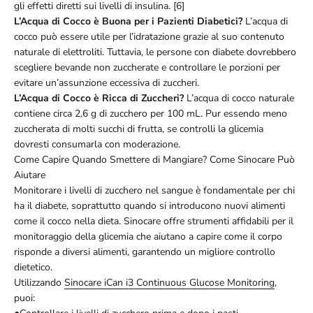
gli effetti diretti sui livelli di insulina. [6]
L’Acqua di Cocco è Buona per i Pazienti Diabetici?
L’acqua di
cocco può essere utile per l’idratazione grazie al suo contenuto
naturale di elettroliti. Tuttavia, le persone con diabete dovrebbero
scegliere bevande non zuccherate e controllare le porzioni per
evitare un’assunzione eccessiva di zuccheri.
L’Acqua di Cocco è Ricca di Zuccheri?
L’acqua di cocco naturale
contiene circa 2,6 g di zucchero per 100 mL. Pur essendo meno
zuccherata di molti succhi di frutta, se controlli la glicemia
dovresti consumarla con moderazione.
Come Capire Quando Smettere di Mangiare? Come Sinocare Può
Aiutare
Monitorare i livelli di zucchero nel sangue è fondamentale per chi
ha il diabete, soprattutto quando si introducono nuovi alimenti
come il cocco nella dieta. Sinocare offre strumenti affidabili per il
monitoraggio della glicemia che aiutano a capire come il corpo
risponde a diversi alimenti, garantendo un migliore controllo
dietetico.
Utilizzando
Sinocare iCan i3 Continuous Glucose Monitoring
,
puoi: