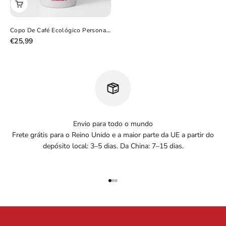
Copo De Café Ecológico Personalizado Sinocare Em PLA
Preço Promocional
€25,99
Envio para todo o mundo
Frete grátis para o Reino Unido e a maior parte da UE a partir do
depósito local: 3–5 dias. Da China: 7–15 dias.
Ir para item 1
Ir para item 2
Ir para item 3