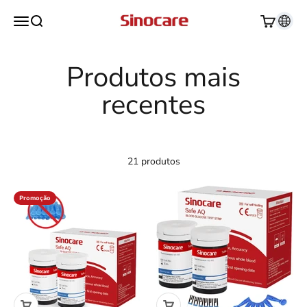
Pular para o conteúdo
Sinocare
Abrir menu de navegação
Abrir pesquisa
Abrir carri
21 produtos
Promoção