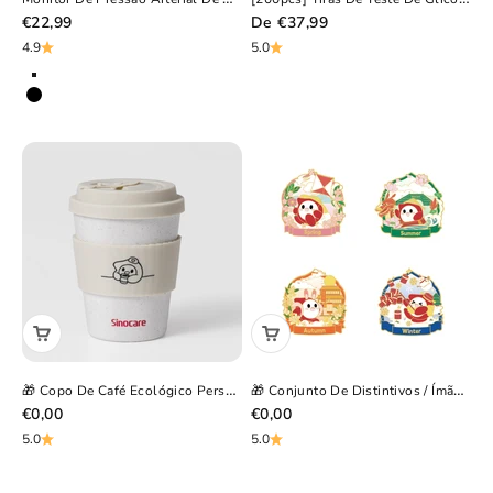
Preço Promocional
Preço Promocional
€22,99
De
€37,99
4.9
5.0
White
Black
🎁 Copo De Café Ecológico Personalizado Sinocare Em PLA (100% De Desconto)
🎁 Conjunto De Distintivos / Ímãs De Geladeira Sinocare Marca Quatro Estações (100% De Desconto)
Preço Promocional
Preço Promocional
€0,00
€0,00
5.0
5.0