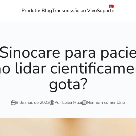
Produtos
Blog
Transmissão ao Vivo
Suporte
 Sinocare para paci
o lidar cientificam
gota?
9 de mai. de 2022
Por Leilei Huai
Nenhum comentário