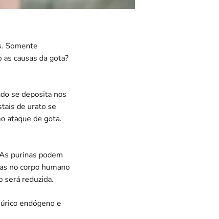
s. Somente
 as causas da gota?
zado se deposita nos
stais de urato se
mo ataque de gota.
] As purinas podem
inas no corpo humano
o será reduzida.
 úrico endógeno e