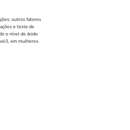
ções; outros fatores
lações e teste de
do o nível de ácido
mol/L em mulheres.