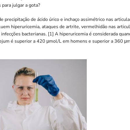
s para julgar a gota?
 precipitação de ácido úrico e inchaço assimétrico nas articula
cluem hiperuricemia, ataques de artrite, vermelhidão nas articu
 infecções bacterianas. [1] A hiperuricemia é considerada quan
jejum é superior a 420 μmol/L em homens e superior a 360 μ