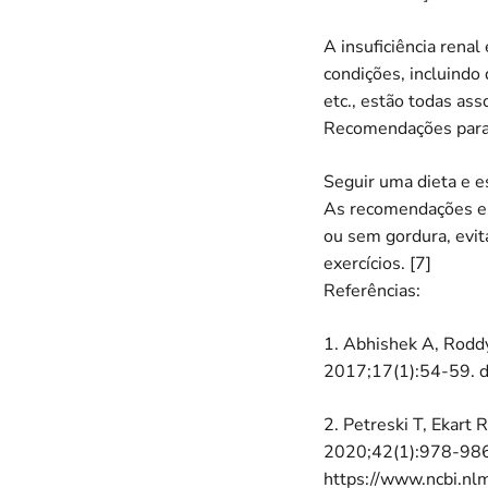
A insuficiência renal
condições, incluindo 
etc., estão todas ass
Recomendações para
Seguir uma dieta e es
As recomendações esp
ou sem gordura, evit
exercícios. [7]
Referências:
1. Abhishek A, Roddy
2017;17(1):54-59. d
2. Petreski T, Ekart R
2020;42(1):978-98
https://www.ncbi.nl