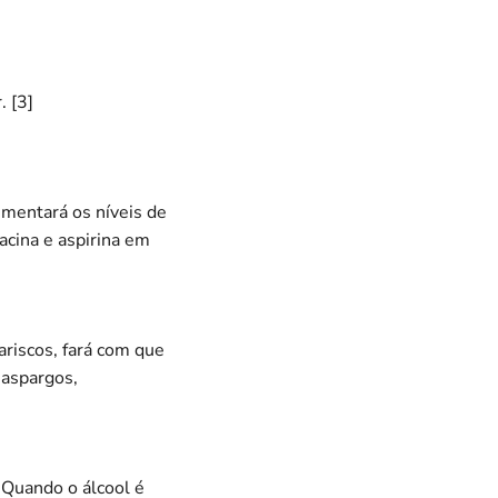
. [3]
umentará os níveis de
iacina e aspirina em
ariscos, fará com que
 aspargos,
 Quando o álcool é