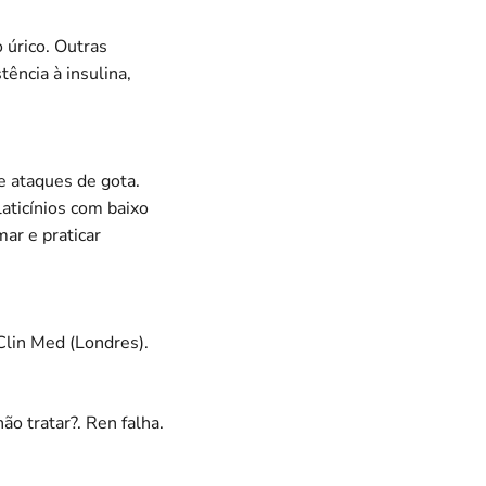
 úrico. Outras
ência à insulina,
de ataques de gota.
aticínios com baixo
ar e praticar
Clin Med (Londres).
não tratar?. Ren falha.