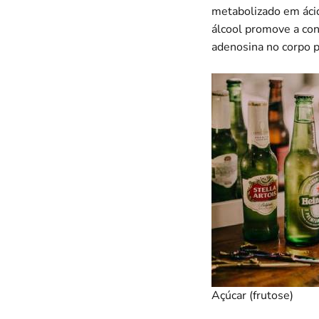
metabolizado em ácid
álcool promove a con
adenosina no corpo pa
Açúcar (frutose)