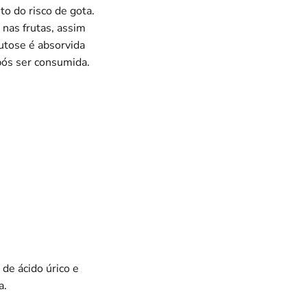
o do risco de gota.
nas frutas, assim
utose é absorvida
após ser consumida.
 de ácido úrico e
a.