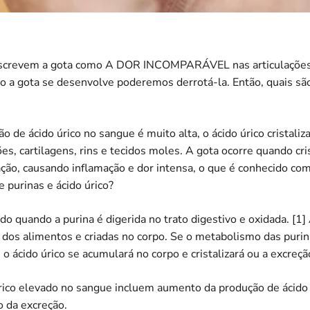
escrevem a gota como A DOR INCOMPARÁVEL nas articulaçõe
a gota se desenvolve poderemos derrotá-la. Então, quais são
 de ácido úrico no sangue é muito alta, o ácido úrico cristali
ões, cartilagens, rins e tecidos moles. A gota ocorre quando cri
ção, causando inflamação e dor intensa, o que é conhecido co
e purinas e ácido úrico?
ado quando a purina é digerida no trato digestivo e oxidada. [1
s dos alimentos e criadas no corpo. Se o metabolismo das pur
o ácido úrico se acumulará no corpo e cristalizará ou a excreçã
rico elevado no sangue incluem aumento da produção de ácido
 da excreção.