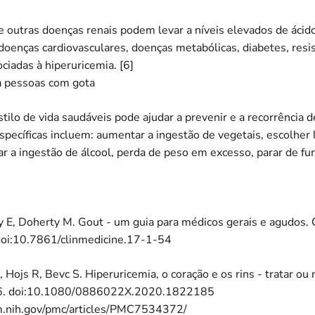
 e outras doenças renais podem levar a níveis elevados de ácido
doenças cardiovasculares, doenças metabólicas, diabetes, resist
ociadas à hiperuricemia. [6]
 pessoas com gota
tilo de vida saudáveis ​​pode ajudar a prevenir e a recorrência 
ecíficas incluem: aumentar a ingestão de vegetais, escolher l
ar a ingestão de álcool, perda de peso em excesso, parar de fum
 E, Doherty M. Gout - um guia para médicos gerais e agudos. 
oi:10.7861/clinmedicine.17-1-54
, Hojs R, Bevc S. Hiperuricemia, o coração e os rins - tratar ou 
6. doi:10.1080/0886022X.2020.1822185
m.nih.gov/pmc/articles/PMC7534372/