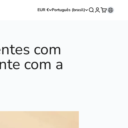
Abrir pesquisa
Abrir página de 
Abrir carrinh
EUR €
Português (brasil)
entes com
ente com a