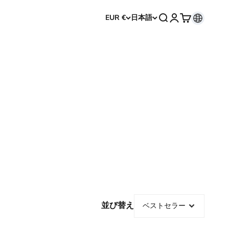
検索を開く
アカウントペー
カートを開く
EUR €
日本語
並び替え
ベストセラー