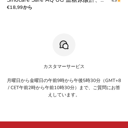
Sinocare Safe AQ UG 血糖尿酸計、高度なテストストリップランセット付き多機能
4.9
セール価格
€18,99
から
カスタマーサービス
月曜日から金曜日の午前9時から午後5時30分（GMT+8
/ CET午前2時から午前10時30分）まで、ご質問にお答
えしています。