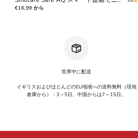
Sinocare Safe AQ スマート血糖モニター、持ち運びに便利、痛みのない検査が可能
4.8
セール価格
€16,99
から
世界中に配送
イギリスおよびほとんどのEU地域への送料無料（現地
倉庫から）：3～5日。中国からは7～15日。