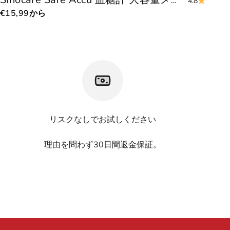
Sinocare Safe Accu 血糖計 大容量メモリ搭載、ハイコストパフォーマンス
4.8
セール価格
€15,99
から
リスクなしでお試しください
理由を問わず30日間返金保証。