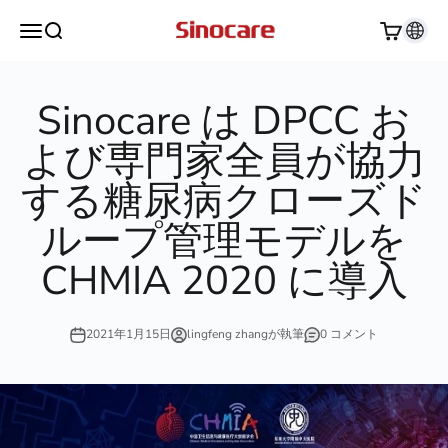
コンテンツへスキップ
Sinocare
メニューを開く
検索を開く
カートを
Sinocare は DPCC お
よび専門家全員が協力
する糖尿病クローズド
ループ管理モデルを
CHMIA 2020 に導入
2021年1月15日
lingfeng zhangが執筆
0 コメント