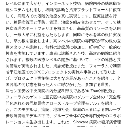
レベルにまで広がり、インターネット技術、病院内外の糖尿病管
理システムを利用し、段階的診断と治療プラットフォームに依存
して、病院内での段階的治療を真に実現します。医療提携を行
い、糖尿病管理と予防、管理、治療を組み合わせます。そして糖
尿病管理のポートフォリオを前進させ、高品質のリソースを活用
し、一般大衆に利益をもたらします。同時にそれを草の根に実践
し、草の根を強化します。高レベルの病院の専門家が草の根の医
療スタッフを訓練し、無料の診療所に参加し、町や町で一般的な
検査を実施しています。患者は診断された後、高次の病院に紹介
されます。複数の医療レベルの開放に基づいて、上下の連携と共
同管理が実現されました。周志光教授はまた、フォーラムで湖南
省平江地区でのDPCCプロジェクトの実施を事例として取り上
げ、プロジェクト実施後に大きな進展があったことを紹介し、全
国各地の同じ志を持った人々に呼びかけた。参加する世界。
深セン宝安区中央病院の内分泌科部長であるYu Zhao准教授は、
フォーラムのゲストに宝安区中央病院のグループ全体の「完全専
門化された共同糖尿病クローズドループ管理モデル」を紹介し
た。このモデルは、病院、地域社会、家庭の三者による閉ループ
糖尿病管理モデルの下で、グループ全体の完全専門分野のコラボ
レーションを生み出します。これは、Sinocare 病院の糖尿病管理