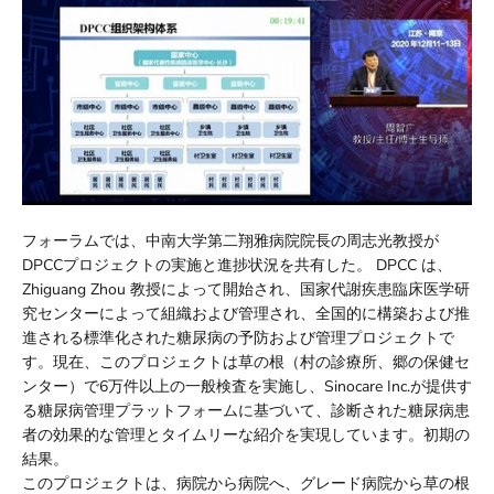
フォーラムでは、中南大学第二翔雅病院院長の周志光教授が
DPCCプロジェクトの実施と進捗状況を共有した。 DPCC は、
Zhiguang Zhou 教授によって開始され、国家代謝疾患臨床医学研
究センターによって組織および管理され、全国的に構築および推
進される標準化された糖尿病の予防および管理プロジェクトで
す。現在、このプロジェクトは草の根（村の診療所、郷の保健セ
ンター）で6万件以上の一般検査を実施し、Sinocare Inc.が提供す
る糖尿病管理プラットフォームに基づいて、診断された糖尿病患
者の効果的な管理とタイムリーな紹介を実現しています。初期の
結果。
このプロジェクトは、病院から病院へ、グレード病院から草の根