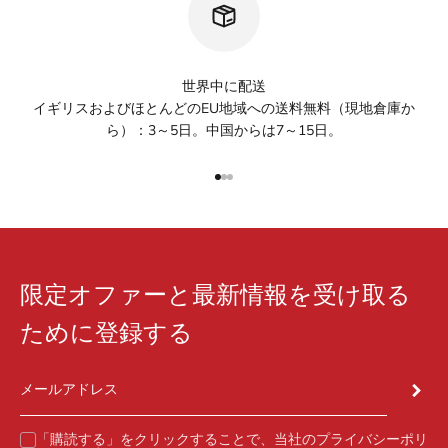
世界中に配送
イギリスおよびほとんどのEU地域への送料無料（現地倉庫か
ら）：3～5日。中国からは7～15日。
I18n Error: Missing interpolation 
I18n Error: Missing interpolation
I18n Error: Missing interpolatio
限定オファーと最新情報を受け取る
ために登録する
登録
メールアドレス
「購読する」をクリックすることで、当社の
プライバシーポリ