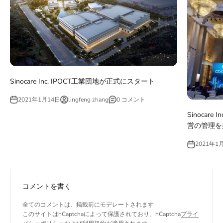
Sinocare Inc. IPOCT工業団地が正式にスタート
2021年1月14日
lingfeng zhang
0 コメント
Sinocare
営の管理を
2021年1
コメントを書く
全てのコメントは、掲載前にモデレートされます
このサイトはhCaptchaによって保護されており、hCaptcha
プライ