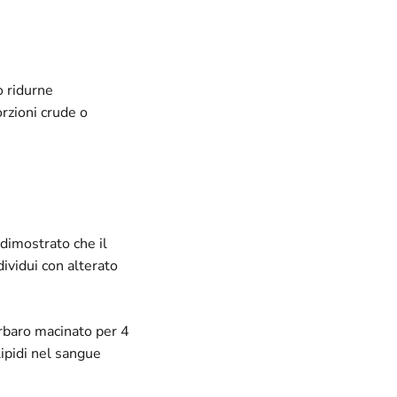
ò ridurne
rzioni crude o
 dimostrato che il
dividui con alterato
arbaro macinato per 4
lipidi nel sangue