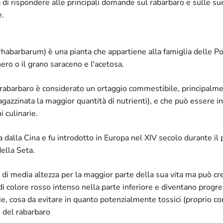
 di rispondere alle principali domande sul rabarbaro e sulle su
e.
rhabarbarum) è una pianta che appartiene alla famiglia delle P
ro o il grano saraceno e l'acetosa.
 rabarbaro è considerato un ortaggio commestibile, principalm
gazzinata la maggior quantità di nutrienti), e che può essere i
i culinarie.
a dalla Cina e fu introdotto in Europa nel XIV secolo durante i
ella Seta.
di media altezza per la maggior parte della sua vita ma può cr
 di colore rosso intenso nella parte inferiore e diventano progr
ie, cosa da evitare in quanto potenzialmente tossici (proprio co
e del rabarbaro