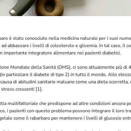
rbaro è stato conosciuto nella medicina naturale per i suoi nume
o ad abbassare i livelli di colesterolo e glicemia. In tal caso, il
 importante integratore alimentare nei pazienti diabetici.
ione Mondiale della Sanità (OMS), ci sono attualmente più di 4
in particolare il diabete di tipo 2) in tutto il mondo. Allo stes
usa di abitudini sanitarie malsane come una dieta scorretta, u
i stress crescenti [1].
ttia multifattoriale che predispone ad altre condizioni ancora p
co, i pazienti con questo problema possono integrare il loro t
getale come il rabarbaro per mantenere i livelli di glucosio ent