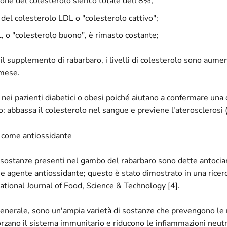
zione del colesterolo sierico totale dell'8%;
del colesterolo LDL o "colesterolo cattivo";
, o "colesterolo buono", è rimasto costante;
l supplemento di rabarbaro, i livelli di colesterolo sono aumenta
 mese.
i nei pazienti diabetici o obesi poiché aiutano a confermare una 
o: abbassa il colesterolo nel sangue e previene l'aterosclerosi 
e come antiossidante
 sostanze presenti nel gambo del rabarbaro sono dette antocia
 agente antiossidante; questo è stato dimostrato in una ricerca
national Journal of Food, Science & Technology [4].
 generale, sono un'ampia varietà di sostanze che prevengono le
forzano il sistema immunitario e riducono le infiammazioni neutra