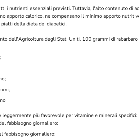
ti i nutrienti essenziali previsti. Tuttavia, l'alto contenuto di ac
imo apporto calorico, ne compensano il minimo apporto nutritivo
atti della dieta dei diabetici.
to dell'Agricoltura degli Stati Uniti, 100 grammi di rabarbaro f
;
mo;
ammi;
mmo
o è leggermente più favorevole per vitamine e minerali specifici:
el fabbisogno giornaliero;
l fabbisogno giornaliero;