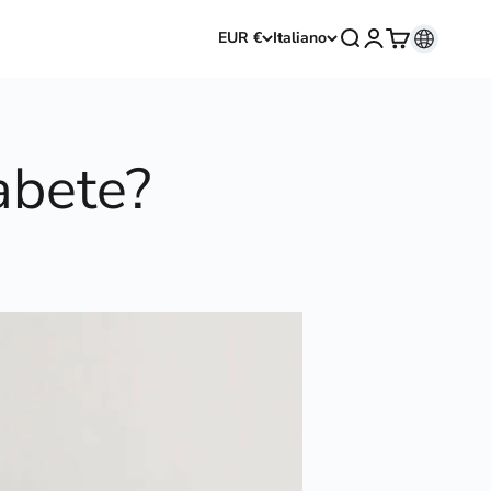
Mostra il menu di r
Mostra account
Mostra il carr
EUR €
Italiano
iabete?