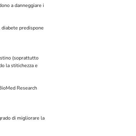
ndono a danneggiare i
il diabete predispone
estino (soprattutto
do la stitichezza e
a BioMed Research
rado di migliorare la