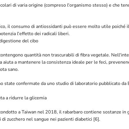
colari di varia origine (compreso l'organismo stesso) e che te
ico, il consumo di antiossidanti può essere molto utile poiché 
tenzia l'effetto dei radicali liberi.
digestione del cibo
contengono quantità non trascurabili di fibra vegetale. Nell'int
bra aiuta a mantenere la consistenza ideale per le feci, prevenen
ota sano.
o state confermate da uno studio di laboratorio pubblicato d
ta a ridurre la glicemia
ondotto a Taiwan nel 2018, il rabarbaro contiene sostanze in g
i di zucchero nel sangue nei pazienti diabetici [6].