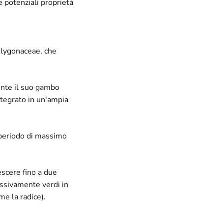
e potenziali proprietà
olygonaceae, che
ente il suo gambo
ntegrato in un'ampia
l periodo di massimo
escere fino a due
essivamente verdi in
me la radice).